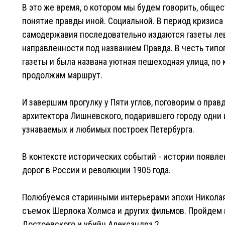
В это же время, о котором мы будем говорить, обще
понятие правды иной. Социальной. В период кризиса
самодержавия последовательно издаются газеты ле
направленности под названием Правда. В честь типо
газеты и была названа уютная пешеходная улица, по
продолжим маршрут.
И завершим прогулку у Пяти углов, поговорим о прав
архитектора Лишневского, подарившего городу одни
узнаваемых и любимых построек Петербурга.
В контексте исторических событий - истории появл
дорог в России и революции 1905 года.
Полюбуемся старинными интерьерами эпохи Николая
съемок Шерлока Холмса и других фильмов. Пройдем 
Достоевского и убийц Александра 2.