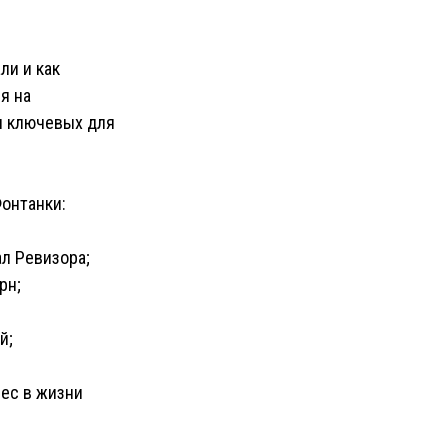
ли и как
я на
и ключевых для
Фонтанки:
ал Ревизора;
рн;
й;
рес в жизни