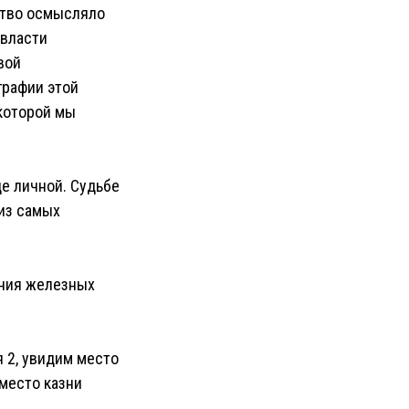
ство осмысляло
 власти
вой
графии этой
 которой мы
де личной. Судьбе
 из самых
ения железных
 2, увидим место
место казни