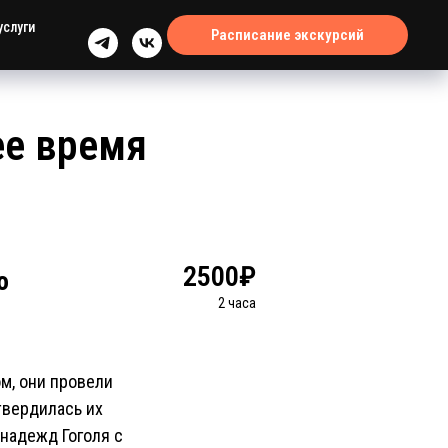
услуги
Расписание экскурсий
ее время
2500₽
о
2 часа
м, они провели
твердилась их
 надежд Гоголя с