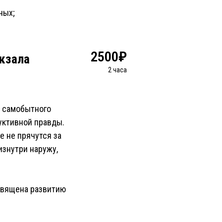
ных;
2500₽
окзала
2 часа
, самобытного
уктивной правды.
 не прячутся за
знутри наружу,
священа развитию